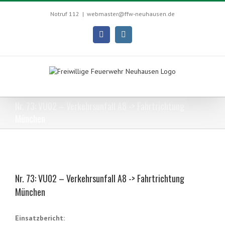
Skip
to
Notruf 112
|
webmaster@ffw-neuhausen.de
content
Facebook
Instagram
Nr. 73: VU02 – Verkehrsunfall A8 -> Fahrtrichtung
München
View
Larger
Nr. 73: VU02 – Verkehrsunfall A8 -> Fahrtrichtung
Image
München
Einsatzbericht: