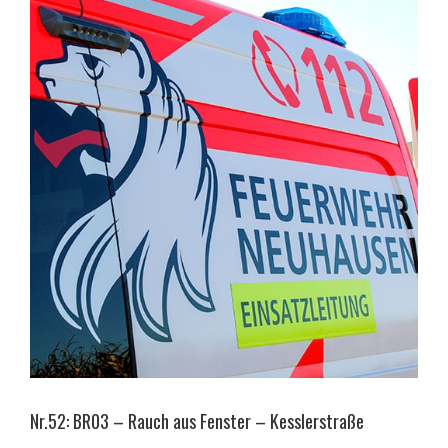
Nr.52: BR03 – Rauch aus Fenster – Kesslerstraße