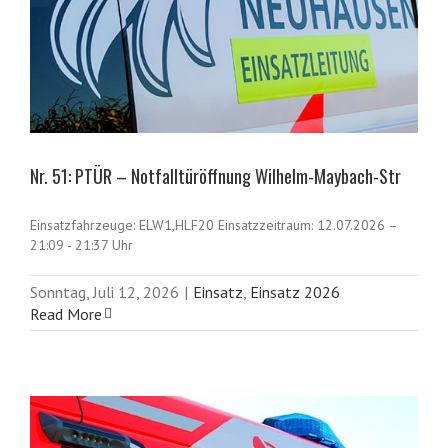
Nr. 51: PTÜR – Notfalltüröffnung Wilhelm-Maybach-Str
Einsatzfahrzeuge: ELW1,HLF20 Einsatzzeitraum: 12.07.2026 –
21:09 - 21:37 Uhr
Sonntag, Juli 12, 2026
|
Einsatz
,
Einsatz 2026
Read More