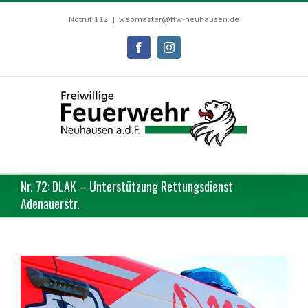
Skip
to
Notruf 112
|
webmaster@ffw-neuhausen.de
content
Facebook
Instagram
Nr. 72: DLAK – Unterstützung Rettungsdienst
Adenauerstr.
View
Larger
Image