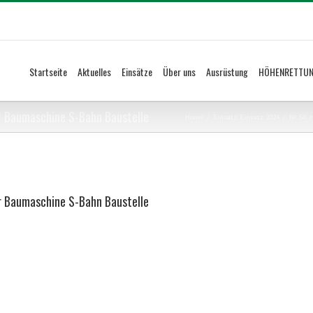
Startseite
Aktuelles
Einsätze
Über uns
Ausrüstung
HÖHENRETTU
er Baumaschine S-Bahn Baustelle
Home
/
Einsatz
,
Einsatz 2024
/
Nr. 58:
er Baumaschine S-Bahn Baustelle