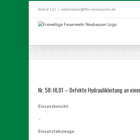
Skip
to
Notruf 112
|
webmaster@ffw-neuhausen.de
content
Nr. 58: HL01 – Defekte Hydraulikleitung an ein
View
Larger
Nr. 58: HL01 – Defekte Hydraulikleitung an ein
Image
Einsatzbericht:
–
Einsatzfahrzeuge: