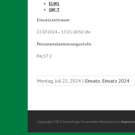
ELW1
GW-T
Einsatzzeitraum:
22.07.2024– 17:15-18:50 Uhr
Personenalarmierungsstufe:
PALST 2
Montag, Juli 22, 2024
|
Einsatz
,
Einsatz 2024
Copyright 2023 Freiwillige Feuerwehr Neuhausen |
Impres