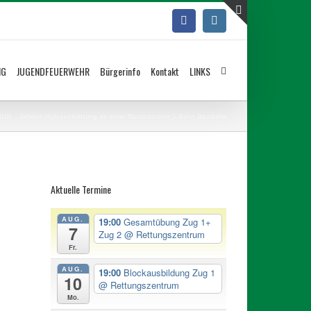
Facebook
Instagram
Toggle
Sliding
Bar
NG
JUGENDFEUERWEHR
Bürgerinfo
Kontakt
LINKS
Area
 HL01 – Defekte Hydraulikleitung an einer Baumaschine S-Bahn Baustelle
Aktuelle Termine
AUG.
19:00
Gesamtübung Zug 1+
7
Zug 2
@ Rettungszentrum
Fr.
AUG.
19:00
Blockausbildung Zug 1
10
@ Rettungszentrum
Mo.