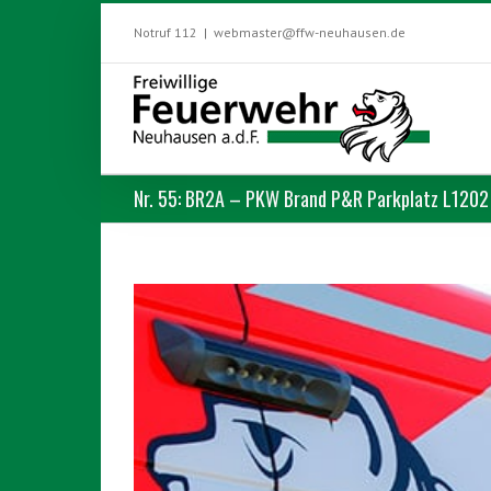
Skip
to
Notruf 112
|
webmaster@ffw-neuhausen.de
content
Nr. 55: BR2A – PKW Brand P&R Parkplatz L1202
View
Larger
Image