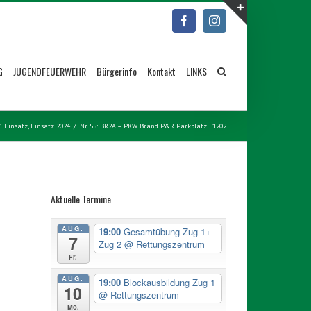
Facebook
Instagram
Toggle
Sliding
Bar
G
JUGENDFEUERWEHR
Bürgerinfo
Kontakt
LINKS
Area
/
Einsatz
,
Einsatz 2024
/
Nr. 55: BR2A – PKW Brand P&R Parkplatz L1202
Aktuelle Termine
AUG.
19:00
Gesamtübung Zug 1+
7
Zug 2
@ Rettungszentrum
Fr.
AUG.
19:00
Blockausbildung Zug 1
10
@ Rettungszentrum
Mo.