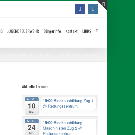
Facebook
Instagram
Toggle
Sliding
Bar
NG
JUGENDFEUERWEHR
Bürgerinfo
Kontakt
LINKS
Area
e
/
Einsatz
,
Einsatz 2024
/
Nr.12: PTÜR – Amtshilfe Polizei Adenauerstr.
Aktuelle Termine
AUG.
19:00
Blockausbildung Zug 1
10
@ Rettungszentrum
Mo.
AUG.
19:00
Blockausbildung
24
Maschinisten Zug 2
@
Rettungszentrum
Mo.