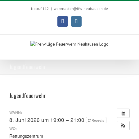
Skip
to
Notruf 112
|
webmaster@ffw-neuhausen.de
content
Facebook
Instagram
Jugendfeuerwehr
Jugendfeuerwehr
WANN:
8. Juni 2026 um 19:00 – 21:00
Repeats
WO:
Rettungszentrum