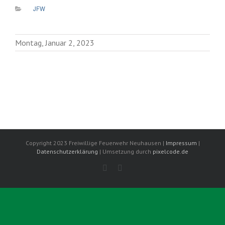
JFW
Montag, Januar 2, 2023
Copyright 2023 Freiwillige Feuerwehr Neuhausen |
Impressum
|
Datenschutzerklärung
| Umsetzung durch
pixelcode.de
Facebook
Instagram