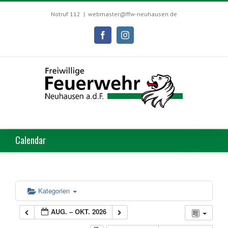
Skip
to
Notruf 112
|
webmaster@ffw-neuhausen.de
content
Facebook
Instagram
Calendar
Kategorien
AUG. – OKT. 2026