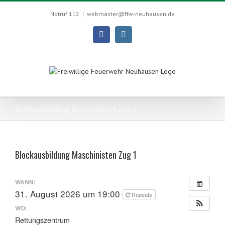
Skip
to
Notruf 112
|
webmaster@ffw-neuhausen.de
content
Facebook
Instagram
Blockausbildung Maschinisten Zug 1
Blockausbildung Maschinisten Zug 1
WANN:
31. August 2026 um 19:00
Repeats
WO:
Rettungszentrum