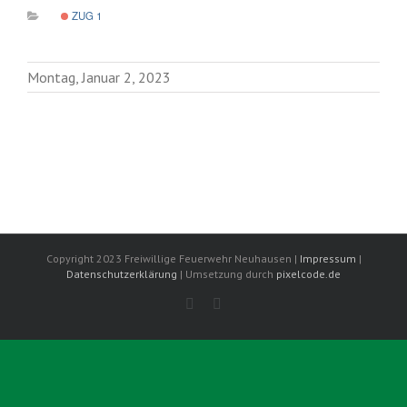
ZUG 1
Montag, Januar 2, 2023
Copyright 2023 Freiwillige Feuerwehr Neuhausen |
Impressum
|
Datenschutzerklärung
| Umsetzung durch
pixelcode.de
Facebook
Instagram