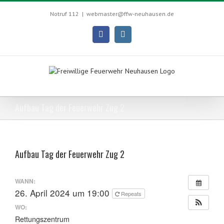
Skip
to
Notruf 112
|
webmaster@ffw-neuhausen.de
content
Facebook
Instagram
Aufbau Tag der Feuerwehr Zug 2
Aufbau Tag der Feuerwehr Zug 2
WANN:
26. April 2024 um 19:00
Repeats
WO:
Rettungszentrum