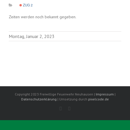
ZUG 2
Zeiten werden noch bekannt gegeben.
Montag, Januar 2, 2023
Copyright 2023 Freiwillige Feuerwehr Neuhausen |
Impressum
|
Datenschutzerklärung
| Umsetzung durch
pixelcode.de
Facebook
Instagram