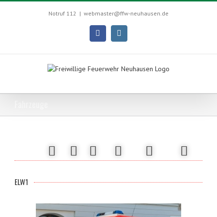
Skip
to
Notruf 112
|
webmaster@ffw-neuhausen.de
content
Facebook
Instagram
Fahrzeuge
ELW1